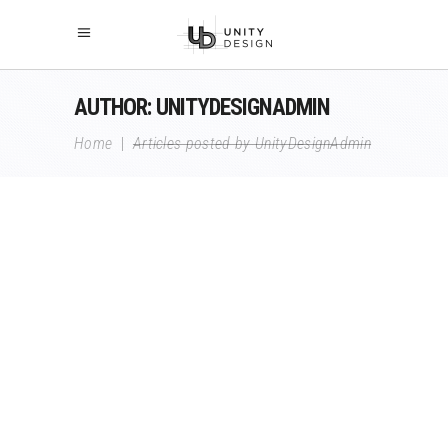
AUTHOR: UNITYDESIGNADMIN
Home
|
Articles posted by UnityDesignAdmin