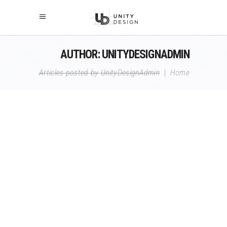
AUTHOR: UNITYDESIGNADMIN
Articles posted by UnityDesignAdmin
|
Home