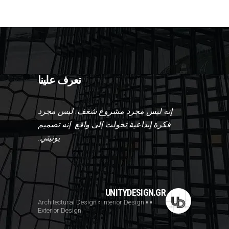
تعرف علينا
إنه ليس مجرد مشروع شغف. ليس مجرد
فكرة إبداعية تحولت إلى واقع. إنه تصميم
يونيتي.
UNITYDESIGN.GR
▫️ Interior Design
▪️
▪️ Architectural Design
Exterior Design
Villa Terr