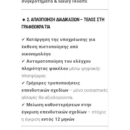
συγκροτήματα & luxury resorts
.
🔹 2. ΑΠΛΟΠΟΊΗΣΗ ΔΙΑΔΙΚΑΣΙΏΝ – ΤΈΛΟΣ ΣΤΗ
ΓΡΑΦΕΙΟΚΡΑΤΊΑ
✔
Κατάργηση της υποχρέωσης για
έκθεση πιστοποίησης από
οικονομολόγο
.
✔
Αυτοματοποίηση του ελέγχου
πληρότητας φακέλου
μέσω ψηφιακής
πλατφόρμας.
✔
Γρήγορες τροποποιήσεις
επενδυτικών σχεδίων
– μόνο ουσιαστικές
αλλαγές θα αξιολογούνται.
✔
Μείωση καθυστερήσεων στην
έγκριση επενδυτικών σχεδίων
– στόχος
η έγκριση
εντός 12 μηνών
.