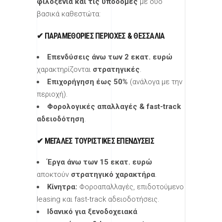
φιλοξενία και τις υποδομές
με δύο
βασικά καθεστώτα:
✔ ΠΑΡΑΜΕΘΌΡΙΕΣ ΠΕΡΙΟΧΈΣ & ΘΕΣΣΑΛΊΑ
Επενδύσεις άνω των 2 εκατ. ευρώ
χαρακτηρίζονται
στρατηγικές
.
Επιχορήγηση έως 50%
(ανάλογα με την
περιοχή).
Φορολογικές απαλλαγές & fast-track
αδειοδότηση
.
✔ ΜΕΓΆΛΕΣ ΤΟΥΡΙΣΤΙΚΈΣ ΕΠΕΝΔΎΣΕΙΣ
Έργα άνω των 15 εκατ. ευρώ
αποκτούν
στρατηγικό χαρακτήρα
.
Κίνητρα:
Φοροαπαλλαγές, επιδοτούμενο
leasing και fast-track αδειοδοτήσεις.
Ιδανικό για ξενοδοχειακά