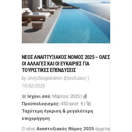
ΝΈΟΣ ΑΝΑΠΤΥΞΙΑΚΌΣ ΝΌΜΟΣ 2025 – ΌΛΕΣ
ΟΙ ΑΛΛΑΓΈΣ ΚΑΙ ΟΙ ΕΥΚΑΙΡΊΕΣ ΓΙΑ
ΤΟΥΡΙΣΤΙΚΈΣ ΕΠΕΝΔΎΣΕΙΣ
by
UnityDesignAdmin
Επενδύσεις
19/02/2025
📅
Ισχύει από:
Μάρτιος 2025 | 💰
Προϋπολογισμός:
450 εκατ. € | 🚀
Ταχύτερη έγκριση & μεγαλύτερη
επιχορήγηση
Ο νέος
Αναπτυξιακός Νόμος 2025
έρχεται