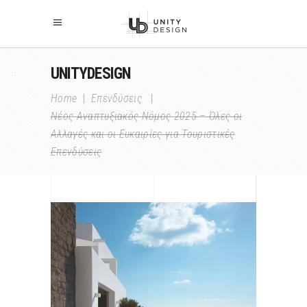
UNITYDESIGN
Home
|
Επενδύσεις
|
Νέος Αναπτυξιακός Νόμος 2025 – Όλες οι
Αλλαγές και οι Ευκαιρίες για Τουριστικές
Επενδύσεις