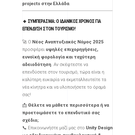
projects στην Ελλάδα
.
🔹 ΣΥΜΠΈΡΑΣΜΑ: Ο ΙΔΑΝΙΚΌΣ ΧΡΌΝΟΣ ΓΙΑ
ΕΠΈΝΔΥΣΗ ΣΤΟΝ ΤΟΥΡΙΣΜΌ!
🚀 Ο
Νέος Αναπτυξιακός Νόμος 2025
προσφέρει
υψηλές επιχορηγήσεις,
ευνοϊκή φορολογία και ταχύτερη
αδειοδότηση
. Αν σκέφτεστε να
επενδύσετε στον τουρισμό, τώρα είναι η
καλύτερη ευκαιρία να εκμεταλλευτείτε τα
νέα κίνητρα και να υλοποιήσετε το όραμά
σας!
📩
Θέλετε να μάθετε περισσότερα ή να
προετοιμάσετε το επενδυτικό σας
σχέδιο;
📞 Επικοινωνήστε μαζί μας στο
Unity Design