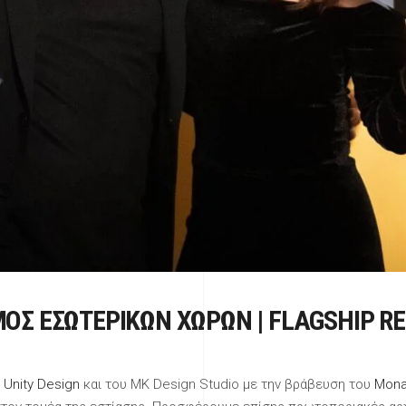
ΜΌΣ ΕΣΩΤΕΡΙΚΏΝ ΧΏΡΩΝ | FLAGSHIP 
υ
Unity Design
και του MK Design Studio με την βράβευση του
Mona