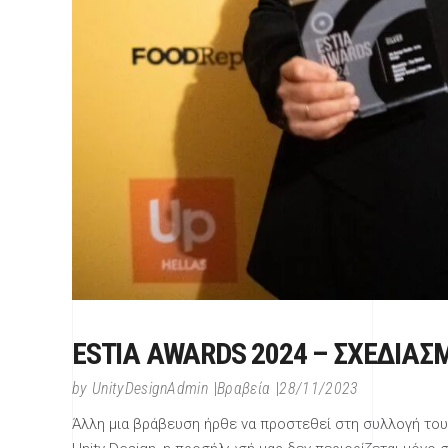
ESTIA AWARDS 2024 – ΣΧΕΔΙΑΣ
by
UnityDesignAdmin
Βραβεία
28/11/2023
Άλλη μια βράβευση ήρθε να προστεθεί στη συλλογή το