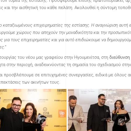
 στον τομέα της εστίασης. Προσφέρουμε επίσης πρωτοποριακές αρχ
ς και την αισθητική του κάθε πελάτη. Ακολουθεί η σύντομη τοπο
όσο καταξιωμένους επιχειρηματίες της εστίασης. Η αναγνώριση αυτή
ουργούμε χώρους που απηχούν την μοναδικότητα και την προσωπικότ
ς για τους επιχειρηματίες και για αυτό επιδιώκουμε να δημιουργο
ς.”
τουργίας του νέου μας γραφείου στην Ηγουμενίτσα, στη
διεύθυνση
τα στην περιοχή, αναδεικνύοντας τη σημασία του σχεδιασμού στην 
αι προσβλέπουμε σε επιτυχημένες συνεργασίες, ειδικά με όλους α
επεκτάσεις των ακινήτων τους.