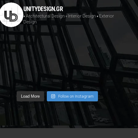
UNITYDESIGN.GR
▪️ Architectural Design
▫️ Interior Design
▪️ Exterior
Design
Load More
Follow on Instagram