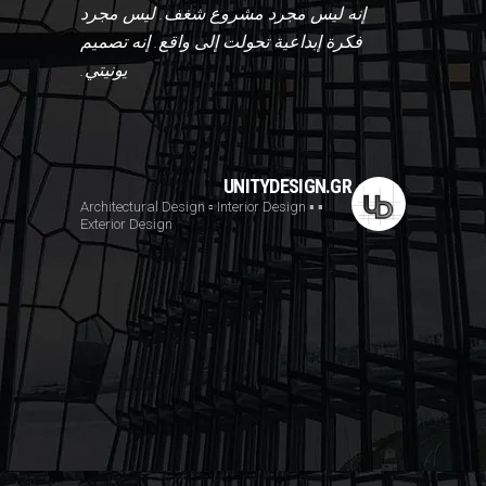
إنه ليس مجرد مشروع شغف. ليس مجرد
فكرة إبداعية تحولت إلى واقع. إنه تصميم
يونيتي.
UNITYDESIGN.GR
▫️ Interior Design
▪️
▪️ Architectural Design
Exterior Design
Villa Terr
Όταν η αρχ