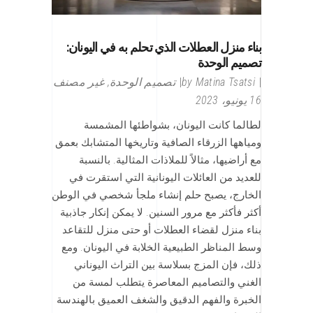
بناء منزل العطلات الذي تحلم به في اليونان:
تصميم الوحدة
Matina Tsatsi
by
تصميم الوحدة
,
غير مصنف
16 يونيو، 2023
لطالما كانت اليونان، بشواطئها المشمسة
ومياهها الزرقاء الصافية وتاريخها المتشابك بعمق
مع أراضيها، مثالاً للملاذات المثالية. بالنسبة
للعديد من العائلات اليونانية التي استقرت في
الخارج، يصبح حلم إنشاء ملجأ شخصي في الوطن
أكثر فأكثر مع مرور السنين. لا يمكن إنكار جاذبية
بناء منزل لقضاء العطلات أو حتى منزل للتقاعد
وسط المناظر الطبيعية الخلابة في اليونان. ومع
ذلك، فإن المزج بسلاسة بين التراث اليوناني
الغني والتصاميم المعاصرة يتطلب لمسة من
الخبرة والفهم الدقيق والشغف العميق بالهندسة